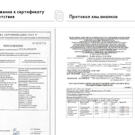
жение к сертификату
етствия
Протокол хим.анализа
дка 15% на все Инсинерат