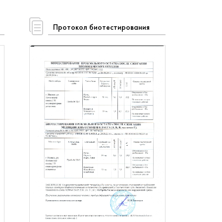
Протокол биотестирования
×
оры!