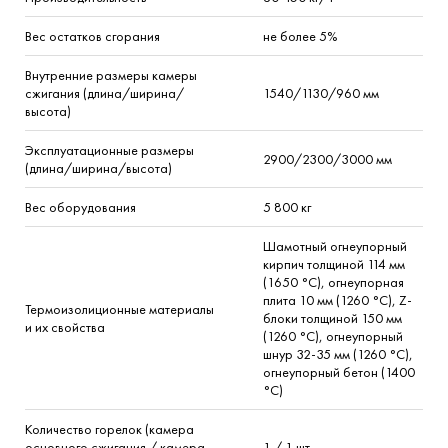
Вес остатков сгорания
не более 5%
Внутренние размеры камеры
сжигания (длина/ширина/
1540/1130/960
мм
высота)
Эксплуатационные размеры
2900/2300/3000
мм
(длина/ширина/высота)
Вес оборудования
5 800
кг
Шамотный огнеупорный
кирпич толщиной 114 мм
(1650 °C), огнеупорная
плита 10 мм (1260 °С), Z-
Термоизолиционные материалы
блоки толщиной 150 мм
и их свойства
(1260 °С), огнеупорный
шнур 32-35 мм (1260 °С),
огнеупорный бетон (1400
°С)
Количество горелок (камера
основного сжигания / камера
1 / 1
шт.