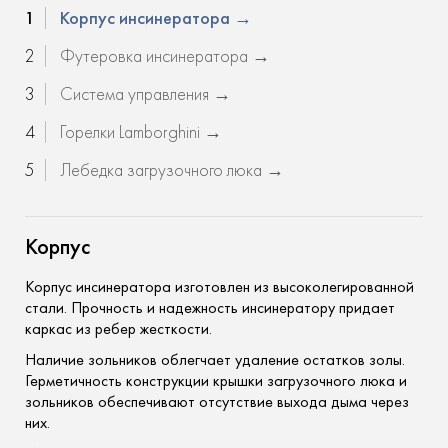
1
Корпус инсинератора
→
2
Футеровка инсинератора
→
3
Система управления
→
4
Горелки Lamborghini
→
5
Лебедка загрузочного люка
→
Корпус
Корпус инсинератора изготовлен из высоколегированной
стали. Прочность и надежность инсинератору придает
каркас из ребер жесткости.
Наличие зольников облегчает удаление остатков золы.
Герметичность конструкции крышки загрузочного люка и
зольников обеспечивают отсутствие выхода дыма через
них.